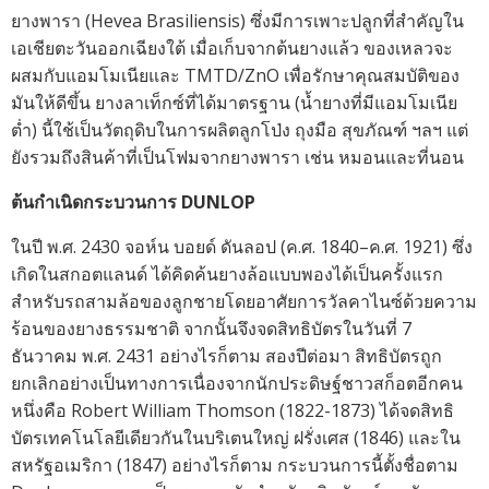
ยางพารา (Hevea Brasiliensis) ซึ่งมีการเพาะปลูกที่สำคัญใน
เอเชียตะวันออกเฉียงใต้ เมื่อเก็บจากต้นยางแล้ว ของเหลวจะ
ผสมกับแอมโมเนียและ TMTD/ZnO เพื่อรักษาคุณสมบัติของ
มันให้ดีขึ้น ยางลาเท็กซ์ที่ได้มาตรฐาน (น้ำยางที่มีแอมโมเนีย
ต่ำ) นี้ใช้เป็นวัตถุดิบในการผลิตลูกโป่ง ถุงมือ สุขภัณฑ์ ฯลฯ แต่
ยังรวมถึงสินค้าที่เป็นโฟมจากยางพารา เช่น หมอนและที่นอน
ต้นกำเนิดกระบวนการ DUNLOP
ในปี พ.ศ. 2430 จอห์น บอยด์ ดันลอป (ค.ศ. 1840–ค.ศ. 1921) ซึ่ง
เกิดในสกอตแลนด์ ได้คิดค้นยางล้อแบบพองได้เป็นครั้งแรก
สำหรับรถสามล้อของลูกชายโดยอาศัยการวัลคาไนซ์ด้วยความ
ร้อนของยางธรรมชาติ จากนั้นจึงจดสิทธิบัตรในวันที่ 7
ธันวาคม พ.ศ. 2431 อย่างไรก็ตาม สองปีต่อมา สิทธิบัตรถูก
ยกเลิกอย่างเป็นทางการเนื่องจากนักประดิษฐ์ชาวสก็อตอีกคน
หนึ่งคือ Robert William Thomson (1822-1873) ได้จดสิทธิ
บัตรเทคโนโลยีเดียวกันในบริเตนใหญ่ ฝรั่งเศส (1846) และใน
สหรัฐอเมริกา (1847) อย่างไรก็ตาม กระบวนการนี้ตั้งชื่อตาม