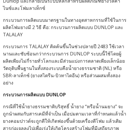
Dunlop และกลายเป็นระบบหลักสำหรับผลิตภัณฑ์ยางวัลคา
ไนซ์และโฟมลาเท็กซ์
กระบวนการผลิตแบบมาตรฐานในทางอุตสาหกรรมที่ใช้ในการ
ผลิตโฟมยางมี 2 วิธี คือ: กระบวนการผลิตแบบ DUNLOP และ
TALALAY
กระบวนการ TALALAY คิดค้นขึ้นในช่วงปลายปี 2483 ใช้เวลา
นานและซับซ้อนกว่ากระบวนการ DUNLOP ระบบนี้ใช้โดยผู้
ผลิตเพียงไม่กี่รายทั่วโลกและมีส่วนแบ่งการตลาดเพียงเล็กน้อย
วัตถุดิบพื้นฐานในทั้งสองระบบคือน้ำยางธรรมชาติ (NL) หรือ
SBR-ลาเท็กซ์ (ยางสไตรีน-บิวทาไดอีน) หรือส่วนผสมทั้งสอง
อย่าง
กระบวนการผลิตแบบ DUNLOP
กรณีที่ใช้น้ำยางธรรมชาติบริสุทธิ์ น้ำยาง “หรือน้ำนมยาง” จะ
ถูกนำผสมกับสารเคมีที่จำเป็น เมื่อบ่มตามเวลาที่กำหนดแล้วน้ำ
ยางคอมปาวด์จะถูกตีให้เกิดฟองขึ้นด้วยเครื่องตีโฟม แล้วเติม
สารก่อเจลลงไปเพื่อเร่งให้เกิดโครงสร้างโฟมที่มีเสถียรภาพ