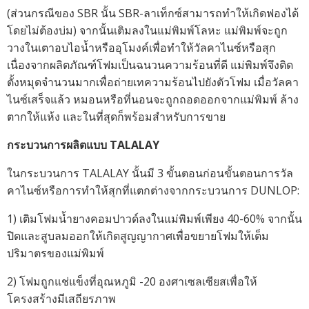
(ส่วนกรณีของ SBR นั้น SBR-ลาเท็กซ์สามารถทำให้เกิดฟองได้
โดยไม่ต้องบ่ม) จากนั้นเติมลงในแม่พิมพ์โลหะ แม่พิมพ์จะถูก
วางในเตาอบไอน้ำหรืออุโมงค์เพื่อทำให้วัลคาไนซ์หรือสุก
เนื่องจากผลิตภัณฑ์โฟมเป็นฉนวนความร้อนที่ดี แม่พิมพ์จึงติด
ตั้งหมุดจำนวนมากเพื่อถ่ายเทความร้อนไปยังตัวโฟม เมื่อวัลคา
ไนซ์เสร็จแล้ว หมอนหรือที่นอนจะถูกถอดออกจากแม่พิมพ์ ล้าง
ตากให้แห้ง และในที่สุดก็พร้อมสำหรับการขาย
กระบวนการผลิตแบบ TALALAY
ในกระบวนการ TALALAY นั้นมี 3 ขั้นตอนก่อนขั้นตอนการวัล
คาไนซ์หรือการทำให้สุกที่แตกต่างจากกระบวนการ DUNLOP:
1) เติมโฟมน้ำยางคอมปาวด์ลงในแม่พิมพ์เพียง 40-60% จากนั้น
ปิดและสูบลมออกให้เกิดสูญญากาศเพื่อขยายโฟมให้เต็ม
ปริมาตรของแม่พิมพ์
2) โฟมถูกแช่แข็งที่อุณหภูมิ -20 องศาเซลเซียสเพื่อให้
โครงสร้างมีเสถียรภาพ